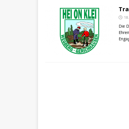
Tra
18
Die D
Ehren
Engag