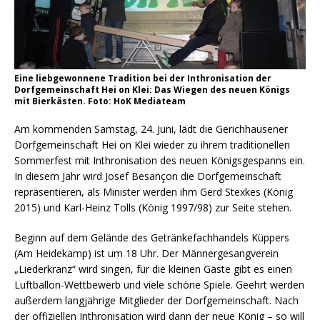
Eine liebgewonnene Tradition bei der Inthronisation der
Dorfgemeinschaft Hei on Klei: Das Wiegen des neuen Königs
mit Bierkästen. Foto: HoK Mediateam
Am kommenden Samstag, 24. Juni, lädt die Gerichhausener
Dorfgemeinschaft Hei on Klei wieder zu ihrem traditionellen
Sommerfest mit Inthronisation des neuen Königsgespanns ein.
In diesem Jahr wird Josef Besançon die Dorfgemeinschaft
repräsentieren, als Minister werden ihm Gerd Stexkes (König
2015) und Karl-Heinz Tolls (König 1997/98) zur Seite stehen.
Beginn auf dem Gelände des Getränkefachhandels Küppers
(Am Heidekamp) ist um 18 Uhr. Der Männergesangverein
„Liederkranz“ wird singen, für die kleinen Gäste gibt es einen
Luftballon-Wettbewerb und viele schöne Spiele. Geehrt werden
außerdem langjährige Mitglieder der Dorfgemeinschaft. Nach
der offiziellen Inthronisation wird dann der neue König – so will