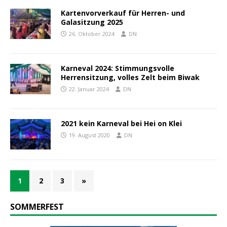
Kartenvorverkauf für Herren- und
Galasitzung 2025
26. Oktober 2024
DN
Karneval 2024: Stimmungsvolle
Herrensitzung, volles Zelt beim Biwak
22. Januar 2024
DN
2021 kein Karneval bei Hei on Klei
19. August 2020
DN
1
2
3
»
SOMMERFEST